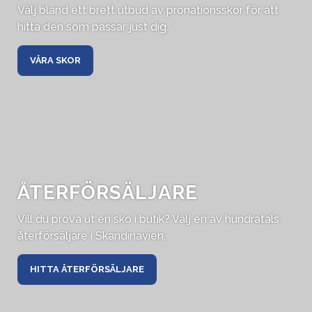
Välj bland ett brett utbud av pronationsskor för att
hitta den som passar just dig.
VÅRA SKOR
ÅTERFÖRSÄLJARE
Vill du prova ut en sko i butik? Välj en av hundratals
återförsäljare i Skandinavien.
HITTA ÅTERFÖRSÄLJARE