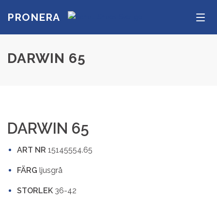
PRONERA
Men
DARWIN 65
DARWIN 65
ART NR
15145554.65
FÄRG
ljusgrå
STORLEK
36-42