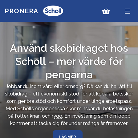
PRONERA
Men
Använd skobidraget hos
Scholl – mer värde för
pengarna
Jobbar du inom vård eller omsorg? Då kan du ha rätt till
skobidrag – ett ekonomiskt stöd för att köpa arbetsskor
som ger bra stöd och komfort under långa arbetspass.
Med Scholls ergonomiska skor minskar du belastningen
på fötter, knän och rygg. En investering som din kropp
kommer att tacka dig för under många år framöver.
LÄS MER