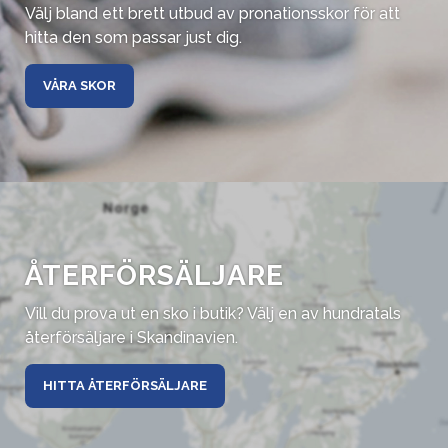
Välj bland ett brett utbud av pronationsskor för att
hitta den som passar just dig.
VÅRA SKOR
ÅTERFÖRSÄLJARE
Vill du prova ut en sko i butik? Välj en av hundratals
återförsäljare i Skandinavien.
HITTA ÅTERFÖRSÄLJARE