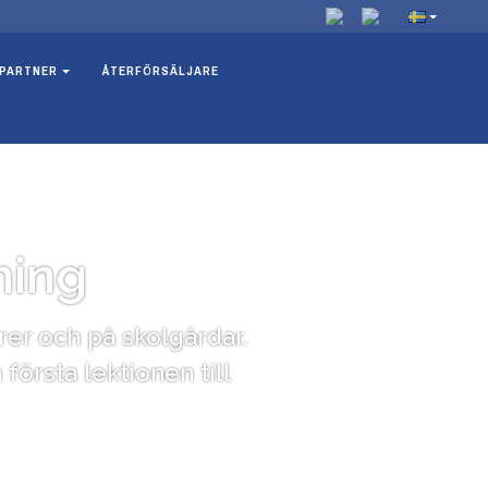
PARTNER
ÅTERFÖRSÄLJARE
ning
rer och på skolgårdar.
örsta lektionen till