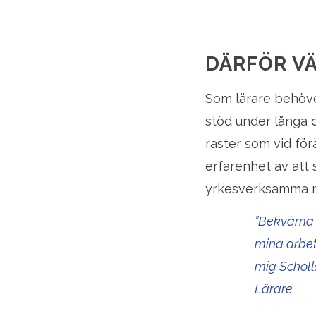
DÄRFÖR V
Som lärare behöve
stöd under långa 
raster som vid för
erfarenhet av att
yrkesverksamma me
”Bekväma s
mina arbet
mig Scholl
Lärare