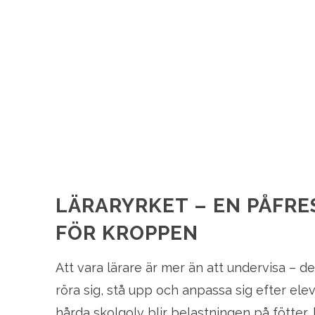
LÄRARYRKET – EN PÅFRE
FÖR KROPPEN
Att vara lärare är mer än att undervisa – de
röra sig, stå upp och anpassa sig efter el
hårda skolgolv blir belastningen på fötter,