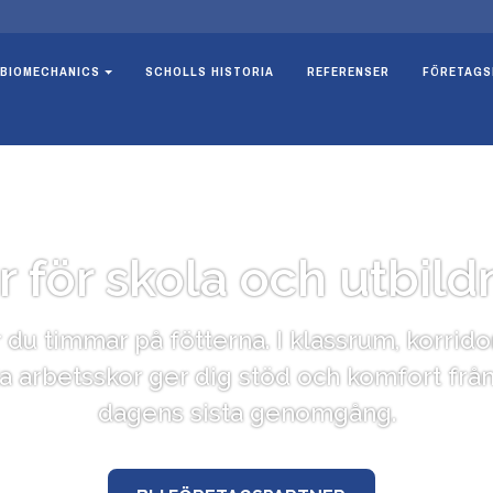
BIOMECHANICS
SCHOLLS HISTORIA
REFERENSER
FÖRETAGS
r för skola och utbild
r du timmar på fötterna. I klassrum, korrido
 arbetsskor ger dig stöd och komfort från f
dagens sista genomgång.