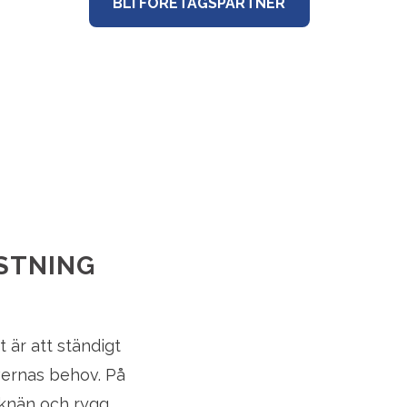
BLI FÖRETAGSPARTNER
STNING
t är att ständigt
evernas behov. På
 knän och rygg