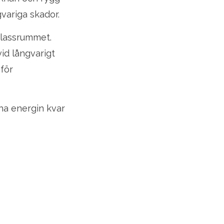
gvariga skador.
klassrummet.
id långvarigt
 för
ha energin kvar