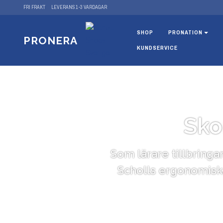
FRI FRAKT
LEVERANS 1-3 VARDAGAR
SHOP
PRONATION
PRONERA
KUNDSERVICE
Sko
Som lärare tillbringa
Scholls ergonomiska