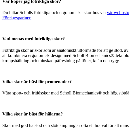
Var köper jag fotriktiga skor?
Du hittar Scholls fotriktiga och ergonomiska skor hos via
vår webbsh
Företagspartner.
Vad menas med fotriktiga skor?
Fotriktiga skor är skor som är anatomiskt utformade för att ge stöd, a
att kombinera ergonomisk design med Scholl Biomechanics®-teknologi, vi
kroppshållning och minskad påfrestning på fötter, knän och rygg.
Vilka skor är bäst för promenader?
Våra sport- och fritidsskor med Scholl Biomechanics® och hög stötdämp
Vilka skor är bäst för hälarna?
Skor med god hälstöd och stötdämpning är ofta ett bra val för att min