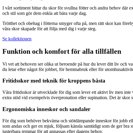
I vårt sortiment hittar du skor för svullna fötter och andra behov där
och stil som gör dem enkla att bära varje dag.
Trötthet och obehag i fötterna smyger ofta på, men rätt skor kan före
våra skor skapade för att följa med dig i varje steg.
Se kollektionen
Funktion och komfort för alla tillfällen
Vi vet att behoven ser olika ut beroende på hur du lever ditt liv och v
du letar efter något för jobbet, för hemmabruk eller för utomhusaktivi
Fritidsskor med teknik för kroppens bästa
Våra fritidsskor är utvecklade för dig som lever ett aktivt liv men 
extra stöd vid exempelvis överpronation eller supination. Det är skor 
Ergonomiska inneskor och sandaler
För dig som behöver bekväma och stötdämpande inneskor för jobb elle
som andas och ger en mjuk, följsam känsla samtidigt som de ger bra s
justerbara remmar för att anpassas efter dagens behov.