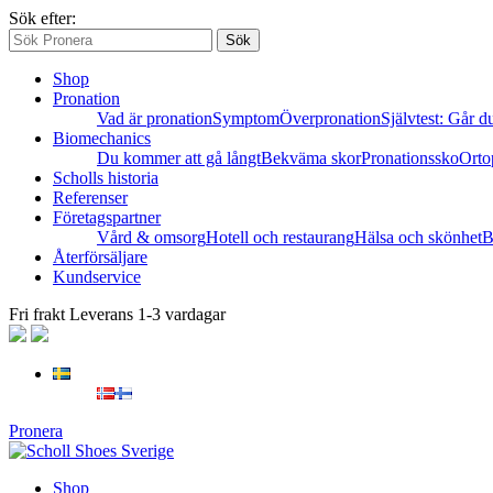
Sök efter:
Sök
Shop
Pronation
Vad är pronation
Symptom
Överpronation
Självtest: Går du
Biomechanics
Du kommer att gå långt
Bekväma skor
Pronationssko
Orto
Scholls historia
Referenser
Företagspartner
Vård & omsorg
Hotell och restaurang
Hälsa och skönhet
B
Återförsäljare
Kundservice
Fri frakt
Leverans 1-3 vardagar
Pronera
Shop