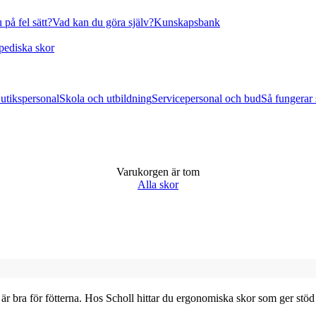
 på fel sätt?
Vad kan du göra själv?
Kunskapsbank
pediska skor
utikspersonal
Skola och utbildning
Servicepersonal och bud
Så fungerar
Varukorgen är tom
Alla skor
m är bra för fötterna. Hos Scholl hittar du ergonomiska skor som ger stöd