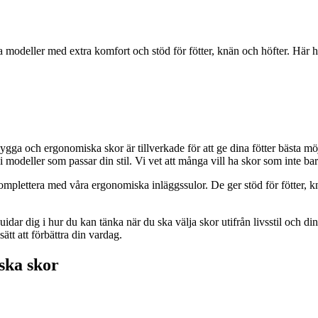
ga modeller med extra komfort och stöd för fötter, knän och höfter. Här
a och ergonomiska skor är tillverkade för att ge dina fötter bästa möjli
vi modeller som passar din stil. Vi vet att många vill ha skor som inte ba
omplettera med våra ergonomiska inläggssulor. De ger stöd för fötter, knä
 guidar dig i hur du kan tänka när du ska välja skor utifrån livsstil och di
sätt att förbättra din vardag.
ska skor