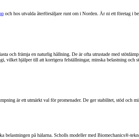
op
och hos utvalda återförsäljare runt om i Norden. Är ni ett företag i b
vlasta och främja en naturlig hållning. De är ofta utrustade med stötdä
lket hjälper till att korrigera felställningar, minska belastning och stö
ning är ett utmärkt val för promenader. De ger stabilitet, stöd och min
ska belastningen på hälarna. Scholls modeller med Biomechanics®-teknolo