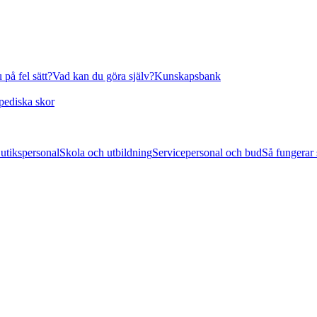
 på fel sätt?
Vad kan du göra själv?
Kunskapsbank
pediska skor
utikspersonal
Skola och utbildning
Servicepersonal och bud
Så fungerar