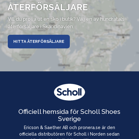
ÅTERFÖRSÄLJARE
Vill du prova ut en sko i butik? Välj en av hundratals
återförsäljare i Skandinavien.
HITTA ÅTERFÖRSÄLJARE
Officiell hemsida för Scholl Shoes
Sverige
Ericson & Saether AB och pronera.se är den
officiella distributören för Scholl i Norden sedan