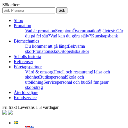
Sök efter:
Sök
Shop
Pronation
Vad är pronation
Symptom
Överpronation
Självtest: Går
du på fel sätt?
Vad kan du göra själv?
Kunskapsbank
Biomechanics
Du kommer att gå långt
Bekväma
skor
Pronationssko
Ortopediska skor
Scholls historia
Referenser
Företagspartner
Vård & omsorg
Hotell och restaurang
Hälsa och
skönhet
Butikspersonal
Skola och
utbildning
Servicepersonal och bud
Så fungerar
skobidrag
Återförsäljare
Kundservice
Fri frakt
Leverans 1-3 vardagar