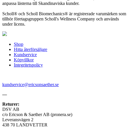
anpassa lästerna till Skandinaviska kunder.
Scholl® och Scholl Biomechanics® är registrerade varumärken som
tillhör företagsgruppen Scholl's Wellness Company och används
under licens.
Shop
Hitta återförsäljare
Kundservice
Köpvillkor
Integritetspolicy
kundservice@ericsonsaether.se
—
Returer:
DSV AB
c/o Ericson & Saether AB (pronera.se)
Leveransvägen 2
438 70 LANDVETTER