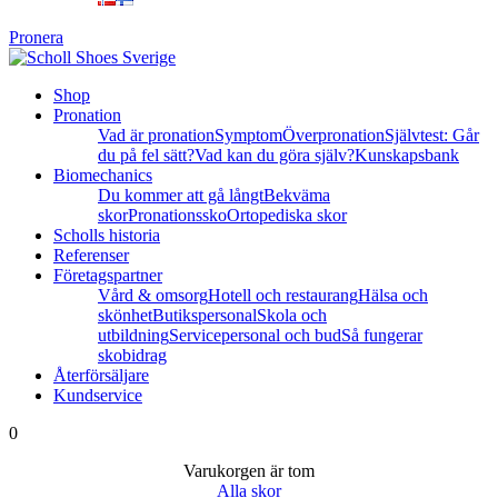
Pronera
Shop
Pronation
Vad är pronation
Symptom
Överpronation
Självtest: Går
du på fel sätt?
Vad kan du göra själv?
Kunskapsbank
Biomechanics
Du kommer att gå långt
Bekväma
skor
Pronationssko
Ortopediska skor
Scholls historia
Referenser
Företagspartner
Vård & omsorg
Hotell och restaurang
Hälsa och
skönhet
Butikspersonal
Skola och
utbildning
Servicepersonal och bud
Så fungerar
skobidrag
Återförsäljare
Kundservice
0
Varukorgen är tom
Alla skor