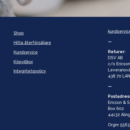
kundservic
Shop
—
Hitta återförsäljare
Returer:
Kundservice
DSV AB
Köpvillkor
c/o Ericson
Leveransv
Integritetspolicy
438 70 LA
—
Postadres
Ericson & 
Box 602
44132 Alin
Orgnr
5563