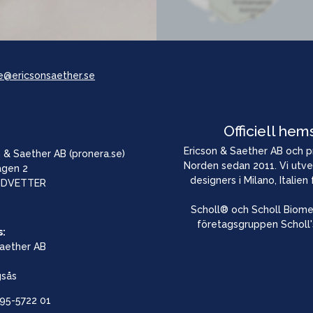
e@ericsonsaether.se
Officiell hem
Ericson & Saether AB och pro
 & Saether AB (pronera.se)
Norden sedan 2011. Vi utve
ägen 2
designers i Milano, Italien
NDVETTER
Scholl® och Scholl Biome
företagsgruppen Scholl'
s:
Saether AB
gsås
95-5722 01