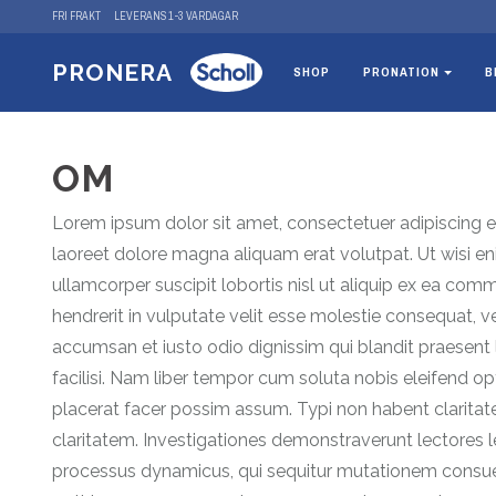
FRI FRAKT
LEVERANS 1-3 VARDAGAR
PRONERA
SHOP
PRONATION
B
OM
Lorem ipsum dolor sit amet, consectetuer adipiscing 
laoreet dolore magna aliquam erat volutpat. Ut wisi en
ullamcorper suscipit lobortis nisl ut aliquip ex ea co
hendrerit in vulputate velit esse molestie consequat, vel
accumsan et iusto odio dignissim qui blandit praesent l
facilisi. Nam liber tempor cum soluta nobis eleifend 
placerat facer possim assum. Typi non habent claritatem
claritatem. Investigationes demonstraverunt lectores le
processus dynamicus, qui sequitur mutationem consue