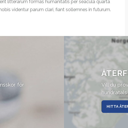
t litterarum formas humanitatis per seacula quarta
bis videntur parum clari, fiant sollemnes in futurum.
ÅTERF
onsskor för
Vill du pro
hundratals 
HITTA ÅTE