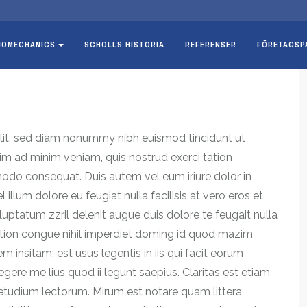
IOMECHANICS
SCHOLLS HISTORIA
REFERENSER
FÖRETAGSP
elit, sed diam nonummy nibh euismod tincidunt ut
im ad minim veniam, quis nostrud exerci tation
mmodo consequat. Duis autem vel eum iriure dolor in
 illum dolore eu feugiat nulla facilisis at vero eros et
uptatum zzril delenit augue duis dolore te feugait nulla
option congue nihil imperdiet doming id quod mazim
 insitam; est usus legentis in iis qui facit eorum
gere me lius quod ii legunt saepius. Claritas est etiam
tudium lectorum. Mirum est notare quam littera