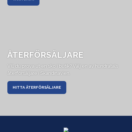
ÅTERFÖRSÄLJARE
Vill du prova ut en sko i butik? Välj en av hundratals
återförsäljare i Skandinavien.
HITTA ÅTERFÖRSÄLJARE