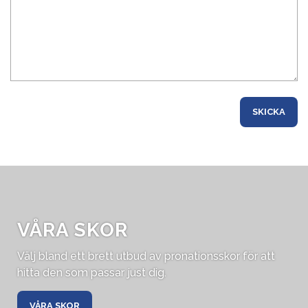
VÅRA SKOR
Välj bland ett brett utbud av pronationsskor för att
hitta den som passar just dig.
VÅRA SKOR