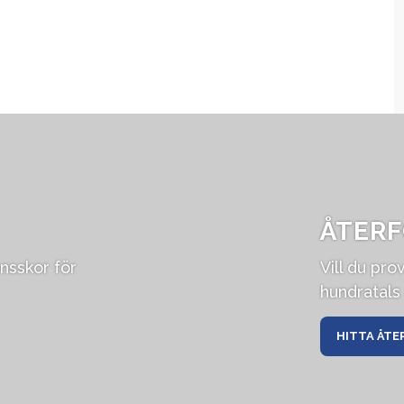
ÅTERF
onsskor för
Vill du pro
hundratals 
HITTA ÅTE