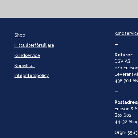
kundservic
Shop
—
Hitta återförsäljare
Returer:
Kundservice
DSV AB
Köpvillkor
c/o Ericson
Leveransv
Integritetspolicy
438 70 LA
—
Postadres
Ericson & 
Box 602
44132 Alin
Orgnr
5563