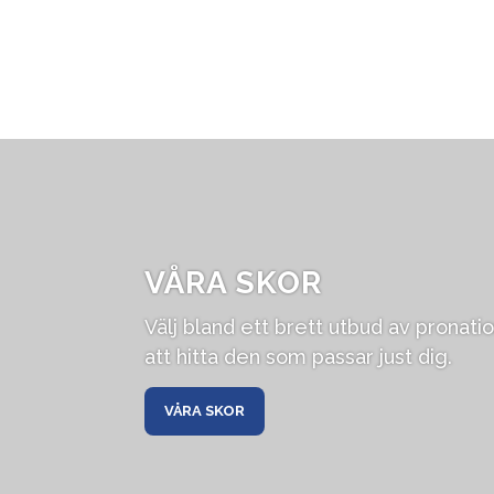
VÅRA SKOR
Välj bland ett brett utbud av pronati
att hitta den som passar just dig.
VÅRA SKOR