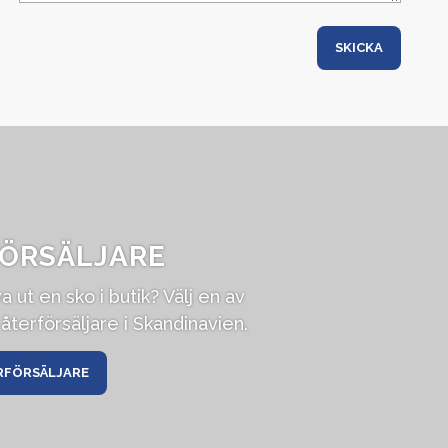
ÖRSÄLJARE
va ut en sko i butik? Välj en av
återförsäljare i Skandinavien.
RFÖRSÄLJARE