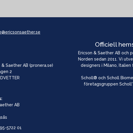
e@ericsonsaether.se
Officiell hem
Ericson & Saether AB och pro
Norden sedan 2011. Vi utve
 & Saether AB (pronera.se)
designers i Milano, Italien
ägen 2
NDVETTER
Scholl® och Scholl Biome
företagsgruppen Scholl'
s:
Saether AB
gsås
95-5722 01