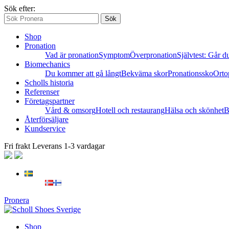
Sök efter:
Sök
Shop
Pronation
Vad är pronation
Symptom
Överpronation
Självtest: Går du
Biomechanics
Du kommer att gå långt
Bekväma skor
Pronationssko
Orto
Scholls historia
Referenser
Företagspartner
Vård & omsorg
Hotell och restaurang
Hälsa och skönhet
B
Återförsäljare
Kundservice
Fri frakt
Leverans 1-3 vardagar
Pronera
Shop