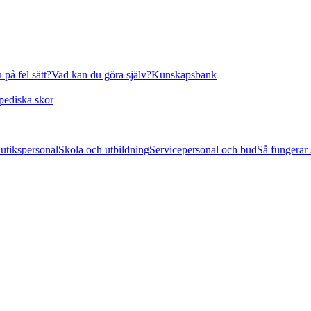
 på fel sätt?
Vad kan du göra själv?
Kunskapsbank
pediska skor
utikspersonal
Skola och utbildning
Servicepersonal och bud
Så fungerar