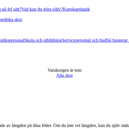
 på fel sätt?
Vad kan du göra själv?
Kunskapsbank
pediska skor
utikspersonal
Skola och utbildning
Servicepersonal och bud
Så fungerar
Varukorgen är tom
Alla skor
ende av längden på dina fötter. Om du inte vet längden, kan du själv mäta.