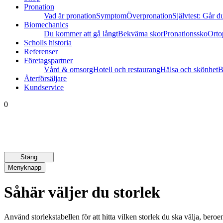
Pronation
Vad är pronation
Symptom
Överpronation
Självtest: Går du
Biomechanics
Du kommer att gå långt
Bekväma skor
Pronationssko
Orto
Scholls historia
Referenser
Företagspartner
Vård & omsorg
Hotell och restaurang
Hälsa och skönhet
B
Återförsäljare
Kundservice
0
Stäng
Menyknapp
Såhär väljer du storlek
Använd storlekstabellen för att hitta vilken storlek du ska välja, bero