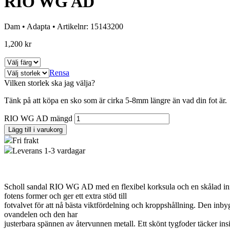
RIO WG AD
Dam
•
Adapta
•
Artikelnr:
15143200
1,200
kr
Rensa
Vilken storlek ska jag välja?
Tänk på att köpa en sko som är cirka 5-8mm längre än vad din fot är.
RIO WG AD mängd
Lägg till i varukorg
Fri frakt
Leverans 1-3 vardagar
Scholl sandal RIO WG AD med en flexibel korksula och en skålad in
fotens former och ger ett extra stöd till
fotvalvet för att nå bästa viktfördelning och kroppshållning. Den inbyg
ovandelen och den har
justerbara spännen av återvunnen metall. Ett skönt tygfoder täcker in