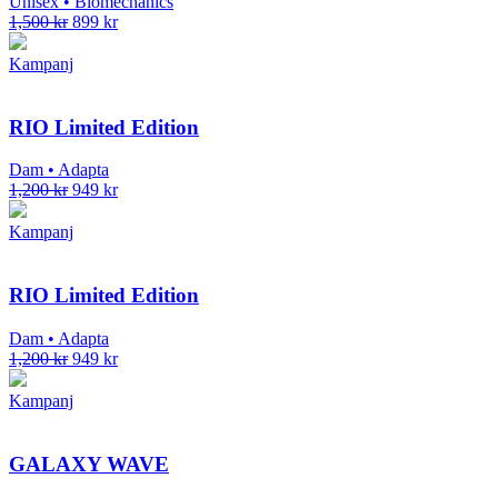
Unisex • Biomechanics
1,500
kr
899
kr
Kampanj
RIO Limited Edition
Dam • Adapta
1,200
kr
949
kr
Kampanj
RIO Limited Edition
Dam • Adapta
1,200
kr
949
kr
Kampanj
GALAXY WAVE