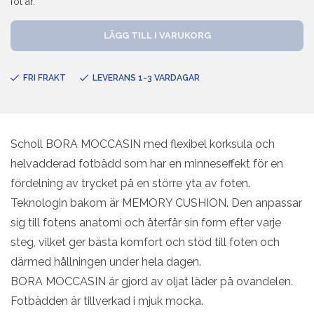
fot är.
BORA
LÄGG TILL I VARUKORG
MOCCASIN
mängd
FRI FRAKT
LEVERANS 1-3 VARDAGAR
Scholl BORA MOCCASIN med flexibel korksula och
helvadderad fotbädd som har en minneseffekt för en
fördelning av trycket på en större yta av foten.
Teknologin bakom är MEMORY CUSHION. Den anpassar
sig till fotens anatomi och återfår sin form efter varje
steg, vilket ger bästa komfort och stöd till foten och
därmed hållningen under hela dagen.
BORA MOCCASIN är gjord av oljat läder på ovandelen.
Fotbädden är tillverkad i mjuk mocka.