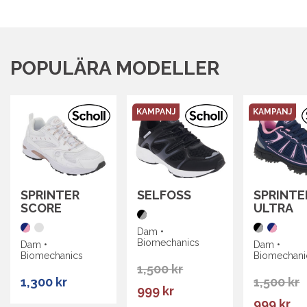
POPULÄRA MODELLER
KAMPANJ
KAMPANJ
SPRINTER
SELFOSS
SPRINTE
SCORE
ULTRA
Dam •
Biomechanics
Dam •
Dam •
Biomechanics
Biomechani
1,500
kr
1,300
kr
1,500
kr
999
kr
999
kr