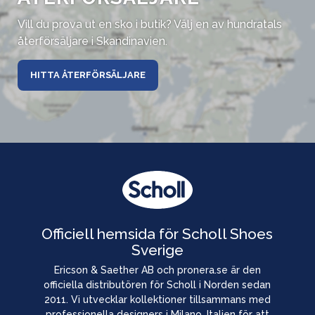
Vill du prova ut en sko i butik? Välj en av hundratals
återförsäljare i Skandinavien.
HITTA ÅTERFÖRSÄLJARE
Officiell hemsida för Scholl Shoes
Sverige
Ericson & Saether AB och pronera.se är den
officiella distributören för Scholl i Norden sedan
2011. Vi utvecklar kollektioner tillsammans med
professionella designers i Milano, Italien för att