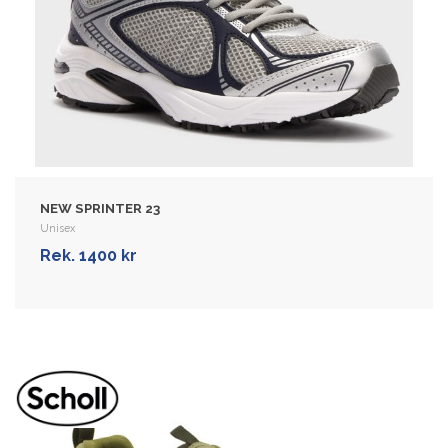
HAVANG 23, 27
Unisex
Vanntett fritidssko med membran for
aktive dame og menn. Overdelen er
laget i mesh, som lar føttene puste, er
elastisk …
Rek. 1600 kr
NEW SPRINTER 23
Unisex
VIS MER
Rek. 1400 kr