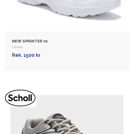
Sport- og fritidssko til dame og menn.
Overdelen er laget i mesh, som lar
føttene puste, er elastisk og forsterket …
Rek. 1400 kr
NEW SPRINTER 01
VIS MER
Unisex
Rek. 1500 kr