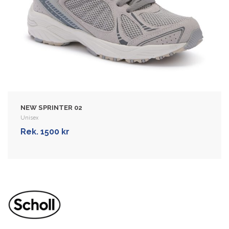
NEW SPRINTER 06 (NEW)
Unisex
Sport- og fritidssko til dame og menn.
Overdelen er laget i mesh, som lar
føttene puste, er elastisk og forsterket …
Rek. 1500 kr
VIS MER
NEW SPRINTER 02
Unisex
Rek. 1500 kr