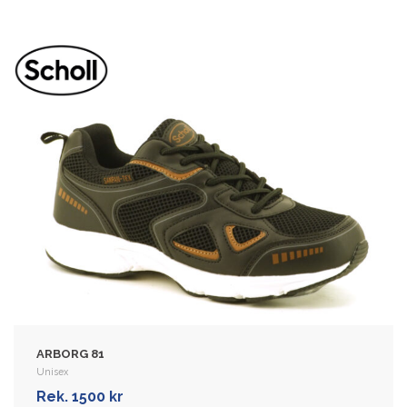
SPRINTER PLUS 64
Dame | Herre | Unisex
Sport- og fritidssko til dame og menn.
Overdelen er laget i mesh, som lar
føttene puste, er elastisk og forsterket …
Rek. 1300 kr
ARBORG 81
VIS MER
Unisex
Rek. 1500 kr