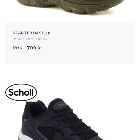
Overdelen er laget i mesh, som lar
føttene puste, er elastisk og forsterket …
Rek. 1300 kr
STARTER BASE 40
VIS MER
Dame | Herre | Unisex
Rek. 1700 kr