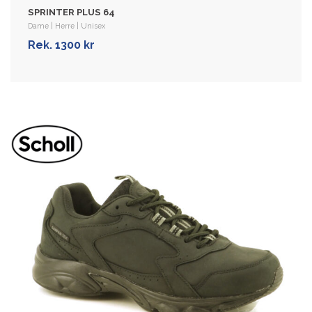
Rek. 1700 kr
SPRINTER PLUS 64
Dame | Herre | Unisex
VIS MER
Rek. 1300 kr
STARTER BASE 40
Dame | Herre | Unisex
Vanntett fritidssko med membran for
aktive dame og menn. Overdelen er