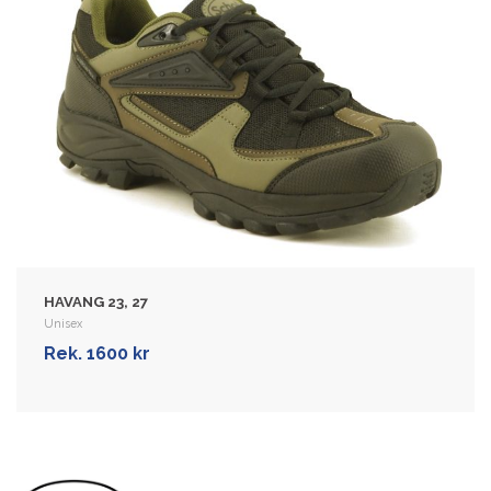
SPRINTER ULTRA 73
Unisex
Vanntett fritidssko med membran for
aktive dame og menn. Overdelen er
laget i mesh, som lar føttene puste, er
elastisk …
Rek. 1500 kr
HAVANG 23, 27
Unisex
VIS MER
Rek. 1600 kr