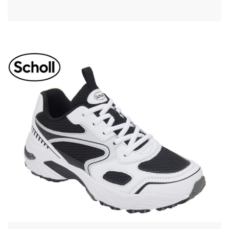
DISCOVER 06
Dame | Herre | Unisex
Vanntett fritidssko med membran for
aktive dame og menn. Overdelen er
laget i skinn, som lar føttene puste.
Takket være …