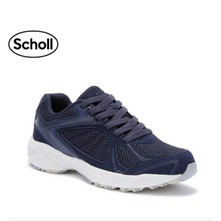
NEW SPRINTER 01
Unisex
Sport- og fritidssko til dame og menn.
Overdelen er laget i mesh, som lar
føttene puste, er elastisk og forsterket …
Rek. 1500 kr