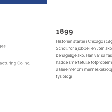
1899
Historien starter i Chicago i 18
ges
Scholl for å jobbe i en liten s
behagelige sko. Han var så f
hadde smertefulle fotproblem
acturing Co Inc.
å lære mer om menneskekropp
fysiologi.