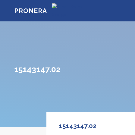
PRONERA
15143147.02
15143147.02