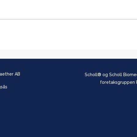
Saether AB
Scholl® og Scholl Biomec
foretaksgruppen R
gsås