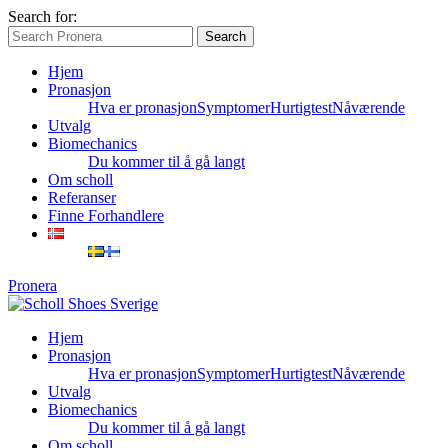
Search for:
Search
Hjem
Pronasjon
Hva er pronasjon
Symptomer
Hurtigtest
Nåværende
Utvalg
Biomechanics
Du kommer til å gå langt
Om scholl
Referanser
Finne Forhandlere
Pronera
Hjem
Pronasjon
Hva er pronasjon
Symptomer
Hurtigtest
Nåværende
Utvalg
Biomechanics
Du kommer til å gå langt
Om scholl