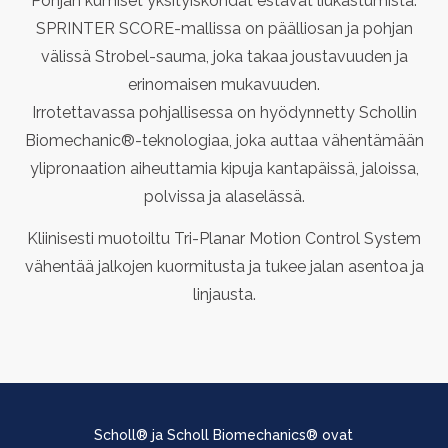
Pohjan kumiset yksityiskohdat estävät liukastumista.
SPRINTER SCORE-mallissa on päälliosan ja pohjan
välissä Strobel-sauma, joka takaa joustavuuden ja
erinomaisen mukavuuden.
Irrotettavassa pohjallisessa on hyödynnetty Schollin
Biomechanic®-teknologiaa, joka auttaa vähentämään
ylipronaation aiheuttamia kipuja kantapäissä, jaloissa,
polvissa ja alaselässä.
Kliinisesti muotoiltu Tri-Planar Motion Control System
vähentää jalkojen kuormitusta ja tukee jalan asentoa ja
linjausta.
Scholl® ja Scholl Biomechanics® ovat