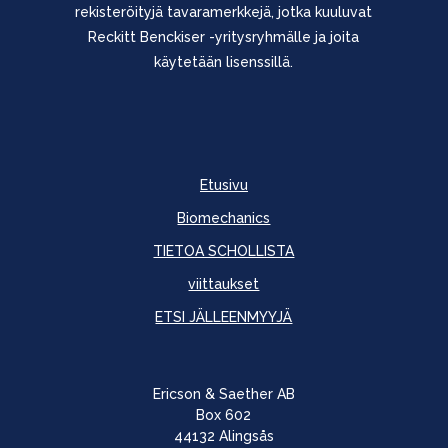
rekisteröityjä tavaramerkkejä, jotka kuuluvat
Reckitt Benckiser -yritysryhmälle ja joita
käytetään lisenssillä.
Etusivu
Biomechanics
TIETOA SCHOLLISTA
viittaukset
ETSI JÄLLEENMYYJÄ
Ericson & Saether AB
Box 602
44132 Alingsås