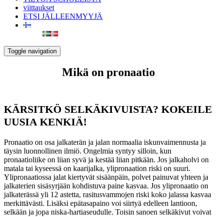
viittaukset
ETSI JÄLLEENMYYJÄ
Toggle navigation
Mikä on pronaatio
KÄRSITKÖ SELKÄKIVUISTA? KOKEILE
UUSIA KENKIÄ!
Pronaatio on osa jalkaterän ja jalan normaalia iskunvaimennusta ja
täysin luonnollinen ilmiö. Ongelmia syntyy silloin, kun
pronaatioliike on liian syvä ja kestää liian pitkään. Jos jalkaholvi on
matala tai kyseessä on kaarijalka, ylipronaation riski on suuri.
Ylipronaatiossa jalat kiertyvät sisäänpäin, polvet painuvat yhteen ja
jalkaterien sisäsyrjään kohdistuva paine kasvaa. Jos ylipronaatio on
jalkaterässä yli 12 astetta, rasitusvammojen riski koko jalassa kasvaa
merkittävästi. Lisäksi epätasapaino voi siirtyä edelleen lantioon,
selkään ja jopa niska-hartiaseudulle. Toisin sanoen selkäkivut voivat