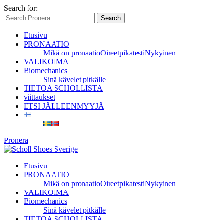
Search for:
Search
Etusivu
PRONAATIO
Mikä on pronaatio
Oireet
pikatesti
Nykyinen
VALIKOIMA
Biomechanics
Sinä kävelet pitkälle
TIETOA SCHOLLISTA
viittaukset
ETSI JÄLLEENMYYJÄ
Pronera
Etusivu
PRONAATIO
Mikä on pronaatio
Oireet
pikatesti
Nykyinen
VALIKOIMA
Biomechanics
Sinä kävelet pitkälle
TIETOA SCHOLLISTA