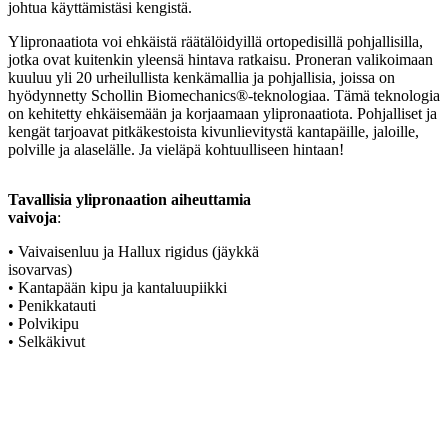
johtua käyttämistäsi kengistä.
Ylipronaatiota voi ehkäistä räätälöidyillä ortopedisillä pohjallisilla,
jotka ovat kuitenkin yleensä hintava ratkaisu. Proneran valikoimaan
kuuluu yli 20 urheilullista kenkämallia ja pohjallisia, joissa on
hyödynnetty Schollin Biomechanics®-teknologiaa. Tämä teknologia
on kehitetty ehkäisemään ja korjaamaan ylipronaatiota. Pohjalliset ja
kengät tarjoavat pitkäkestoista kivunlievitystä kantapäille, jaloille,
polville ja alaselälle. Ja vieläpä kohtuulliseen hintaan!
Tavallisia ylipronaation aiheuttamia
vaivoja
:
• Vaivaisenluu ja Hallux rigidus (jäykkä
isovarvas)
• Kantapään kipu ja kantaluupiikki
• Penikkatauti
• Polvikipu
• Selkäkivut