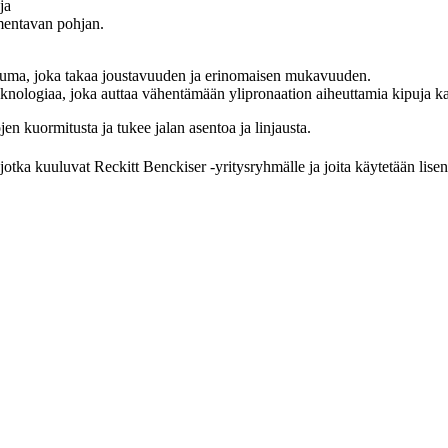
ja
mentavan pohjan.
uma, joka takaa joustavuuden ja erinomaisen mukavuuden.
ologiaa, joka auttaa vähentämään ylipronaation aiheuttamia kipuja kanta
en kuormitusta ja tukee jalan asentoa ja linjausta.
tka kuuluvat Reckitt Benckiser -yritysryhmälle ja joita käytetään lisens