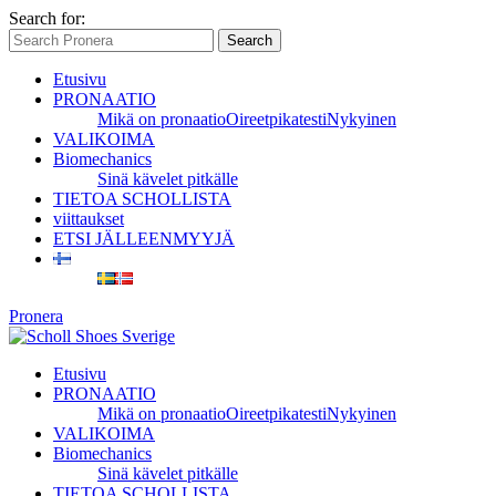
Search for:
Search
Etusivu
PRONAATIO
Mikä on pronaatio
Oireet
pikatesti
Nykyinen
VALIKOIMA
Biomechanics
Sinä kävelet pitkälle
TIETOA SCHOLLISTA
viittaukset
ETSI JÄLLEENMYYJÄ
Pronera
Etusivu
PRONAATIO
Mikä on pronaatio
Oireet
pikatesti
Nykyinen
VALIKOIMA
Biomechanics
Sinä kävelet pitkälle
TIETOA SCHOLLISTA