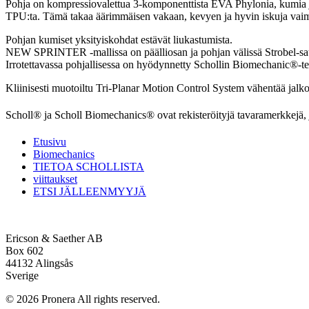
Pohja on kompressiovalettua 3-komponenttista EVA Phylonia, kumia 
TPU:ta. Tämä takaa äärimmäisen vakaan, kevyen ja hyvin iskuja vai
Pohjan kumiset yksityiskohdat estävät liukastumista.
NEW SPRINTER -mallissa on päälliosan ja pohjan välissä Strobel-sa
Irrotettavassa pohjallisessa on hyödynnetty Schollin Biomechanic®-tekn
Kliinisesti muotoiltu Tri-Planar Motion Control System vähentää jalkoj
Scholl® ja Scholl Biomechanics® ovat rekisteröityjä tavaramerkkejä, jo
Etusivu
Biomechanics
TIETOA SCHOLLISTA
viittaukset
ETSI JÄLLEENMYYJÄ
Ericson & Saether AB
Box 602
44132 Alingsås
Sverige
© 2026 Pronera All rights reserved.