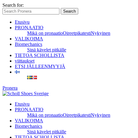
Search for:
Search
Etusivu
PRONAATIO
Mikä on pronaatio
Oireet
pikatesti
Nykyinen
VALIKOIMA
Biomechanics
Sinä kävelet pitkälle
TIETOA SCHOLLISTA
viittaukset
ETSI JÄLLEENMYYJÄ
Pronera
Etusivu
PRONAATIO
Mikä on pronaatio
Oireet
pikatesti
Nykyinen
VALIKOIMA
Biomechanics
Sinä kävelet pitkälle
TIETOA SCHOLLISTA