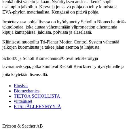
kenkä olisi valettu jalkaan. Nyörityksen ansiosta kenkä sopii
useimpiin jalkoihin. Kevyt ja joustava pohja on tehty kumista ja
EVA-phylon materiaalista. Kengässä on pitävä pohja.
Irrotettavassa pohjallisessa on hyödynnetty Schollin Biomechanic®-
teknologiaa, joka auttaa vähentämään ylipronaation aiheuttamia
kipuja kantapäissä, jaloissa, polvissa ja alaselässä.
Kliinisesti muotoiltu Tri-Planar Motion Control System vähentää
jalkojen kuormitusta ja tukee jalan asentoa ja linjausta.
Scholl® ja Scholl Biomechanics® ovat rekisteröityjä
tavaramerkkejä, jotka kuuluvat Reckitt Benckiser -yritysryhmälle ja
joita käytetään lisenssillä.
Etusivu
Biomechanics
TIETOA SCHOLLISTA
viittaukset
ETSI JÄLLEENMYYJÄ
Ericson & Saether AB