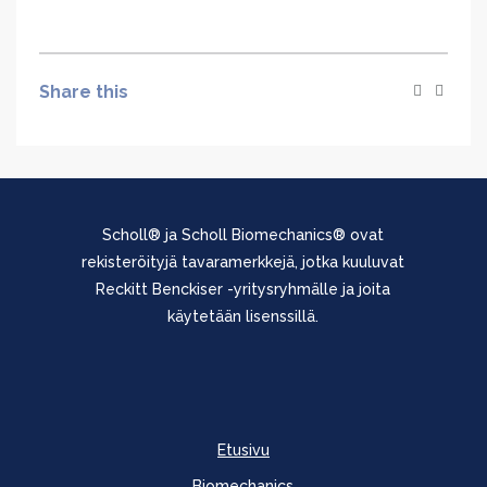
Share this
Scholl® ja Scholl Biomechanics® ovat
rekisteröityjä tavaramerkkejä, jotka kuuluvat
Reckitt Benckiser -yritysryhmälle ja joita
käytetään lisenssillä.
Etusivu
Biomechanics