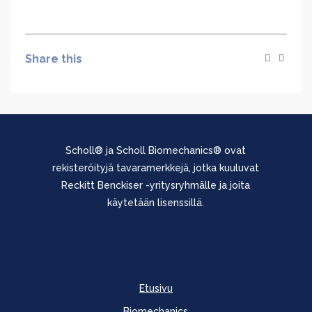
Share this
Scholl® ja Scholl Biomechanics® ovat
rekisteröityjä tavaramerkkejä, jotka kuuluvat
Reckitt Benckiser -yritysryhmälle ja joita
käytetään lisenssillä.
Etusivu
Biomechanics