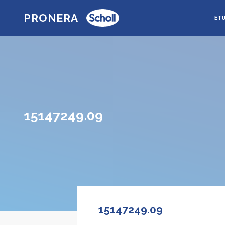
PRONERA
ET
15147249.09
15147249.09