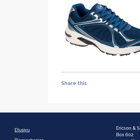
Share this
Ericson & 
Etusivu
Box 602