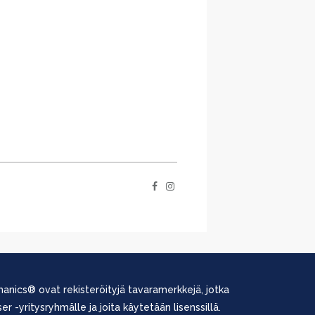
anics® ovat rekisteröityjä tavaramerkkejä, jotka
r -yritysryhmälle ja joita käytetään lisenssillä.