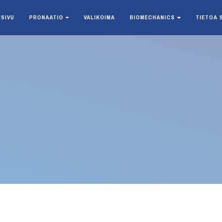
USIVU
PRONAATIO
VALIKOIMA
BIOMECHANICS
TIETOA 