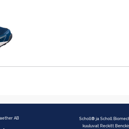
Saether AB
Scholl® ja Scholl Biomech
kuuluvat Reckitt Benckise