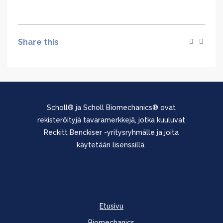
Share this
Scholl® ja Scholl Biomechanics® ovat
rekisteröityjä tavaramerkkejä, jotka kuuluvat
Reckitt Benckiser -yritysryhmälle ja joita
käytetään lisenssillä.
Etusivu
Biomechanics