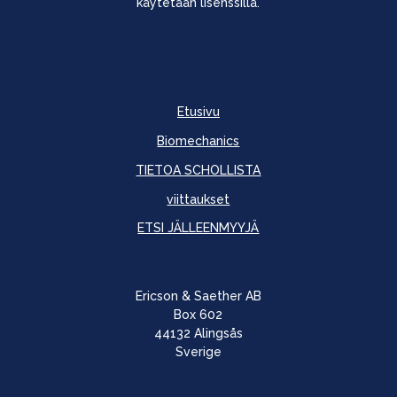
käytetään lisenssillä.
Etusivu
Biomechanics
TIETOA SCHOLLISTA
viittaukset
ETSI JÄLLEENMYYJÄ
Ericson & Saether AB
Box 602
44132 Alingsås
Sverige