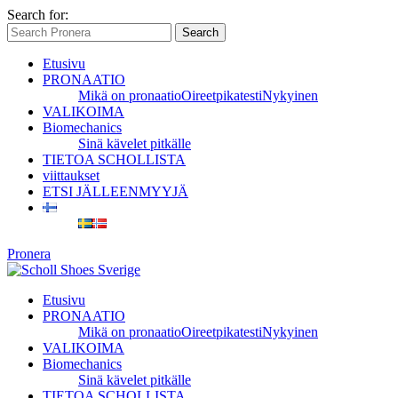
Search for:
Search
Etusivu
PRONAATIO
Mikä on pronaatio
Oireet
pikatesti
Nykyinen
VALIKOIMA
Biomechanics
Sinä kävelet pitkälle
TIETOA SCHOLLISTA
viittaukset
ETSI JÄLLEENMYYJÄ
Pronera
Etusivu
PRONAATIO
Mikä on pronaatio
Oireet
pikatesti
Nykyinen
VALIKOIMA
Biomechanics
Sinä kävelet pitkälle
TIETOA SCHOLLISTA