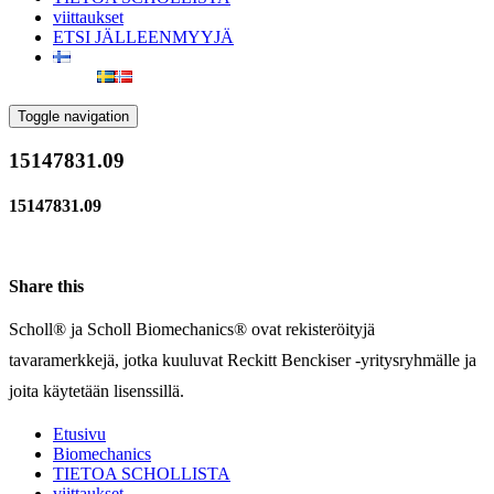
viittaukset
ETSI JÄLLEENMYYJÄ
Toggle navigation
15147831.09
15147831.09
Share this
Scholl® ja Scholl Biomechanics® ovat rekisteröityjä
tavaramerkkejä, jotka kuuluvat Reckitt Benckiser -yritysryhmälle ja
joita käytetään lisenssillä.
Etusivu
Biomechanics
TIETOA SCHOLLISTA
viittaukset