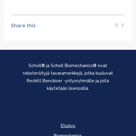
Share this
Scholl® ja Scholl Biomechanics® ovat
rekisteröityjä tavaramerkkejä, jotka kuuluvat
Reckitt Benckiser -yritysryhmälle ja joita
käytetään lisenssillä.
Etusivu
Biomechanics