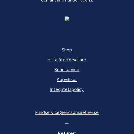
och används under licens.
Shop
Hitta återförsäljare
Kundservice
Köpvillkor
Integritetspolicy
kundservice@ericsonsaether.se
—
Returer: