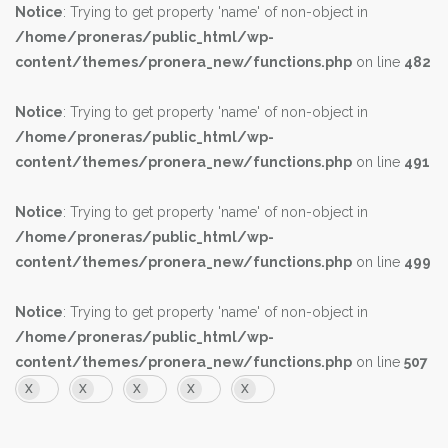
Notice
: Trying to get property 'name' of non-object in
Khaki
Lt blue
/home/proneras/public_html/wp-
Multi
Navy
content/themes/pronera_new/functions.php
on line
482
Offwhite
Olive
Orange
Pink
Notice
: Trying to get property 'name' of non-object in
/home/proneras/public_html/wp-
Purple
Red
content/themes/pronera_new/functions.php
on line
491
Rose
Tan
Violet
White
Notice
: Trying to get property 'name' of non-object in
/home/proneras/public_html/wp-
White/black
White/gold
content/themes/pronera_new/functions.php
on line
499
Nature
Taupe
Notice
: Trying to get property 'name' of non-object in
MODELL
/home/proneras/public_html/wp-
Skor
content/themes/pronera_new/functions.php
on line
507
Tofflor
X
X
X
X
X