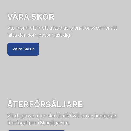
VÅRA SKOR
Välj bland ett brett utbud av pronationsskor för att
hitta den som passar just dig.
VÅRA SKOR
ÅTERFÖRSÄLJARE
Vill du prova ut en sko i butik? Välj en av hundratals
återförsäljare i Skandinavien.