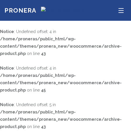
PRONERA
Men
Notice
: Undefined offset: 4 in
/home/proneras/public_html/wp-
TEKNIK
content/themes/pronera_new/woocommerce/archive-
SÖK PRODUKTER
product.php
Adapta
on line
43
Biomechanics
Notice
: Undefined offset: 4 in
/home/proneras/public_html/wp-
STORLEK
content/themes/pronera_new/woocommerce/archive-
35
36
37
product.php
on line
45
38
39
40
Notice
: Undefined offset: 5 in
41
42
43
/home/proneras/public_html/wp-
44
45
46
content/themes/pronera_new/woocommerce/archive-
product.php
on line
43