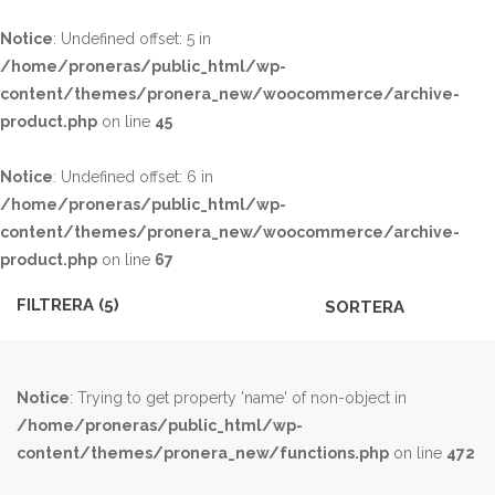
KÖN
Dam
Notice
: Undefined offset: 5 in
Herr
/home/proneras/public_html/wp-
content/themes/pronera_new/woocommerce/archive-
Unisex
product.php
on line
45
FÄRG
Notice
: Undefined offset: 6 in
All over black
All over white
/home/proneras/public_html/wp-
Anthracite
Beige
content/themes/pronera_new/woocommerce/archive-
product.php
on line
67
Black
Black/brown
Black/grey
Black/purple
FILTRERA (
5
)
Blue
Bordeaux
Brown
Cognac
Notice
: Trying to get property 'name' of non-object in
Dk blue/pink
Dk brown
/home/proneras/public_html/wp-
Dk green
Fuxia
content/themes/pronera_new/functions.php
on line
472
Green
Grey